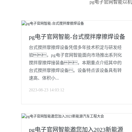
pg电子官网智能以
pg电子官网智能-台式搅拌摩擦焊设备
台式搅拌摩擦焊设备凭借多年技术积淀与研发经
验，pg电子官网智能面向市场推出系列化
搅拌摩擦焊接装备，本期重点介绍其中的
台式搅拌摩擦焊设备。设备特点该设备具有转
速高、体积小...
2023-08-23 14:03:12
pg电子官网智能邀您加入2023新能源