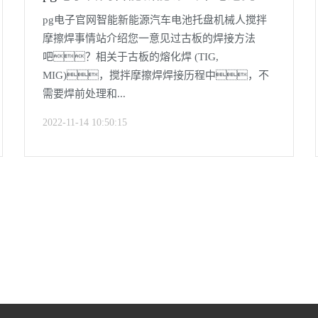
机械人搅...
pg电子官网智能新能源汽车电池托盘机械人搅拌
摩擦焊事情站介绍您一意见过古板的焊接方法
吧？相关于古板的熔化焊 (TIG,
MIG)，搅拌摩擦焊焊接历程中，不
需要焊前处理和...
2022-11-14 10:50:15