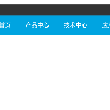
首页
产品中心
技术中心
应