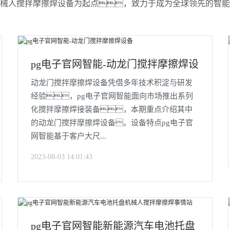
机械人搅拌摩擦焊设备为起点，致力于成为全球领先的智
pg电子官网智能-动龙门搅拌摩擦焊设
备
动龙门搅拌摩擦焊设备凭借多年技术积淀与研发
经验，pg电子官网智能面向市场推出系列
化搅拌摩擦焊接装备，本期重点介绍其中
的动龙门搅拌摩擦焊设备。设备特点pg电子官
网智能基于客户大尺...
2023-08-03 14:01:43
pg电子官网智能新能源汽车电池托盘