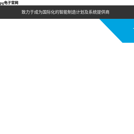
pg电子官网
致力于成为国际化的智能制造计划及系统提供商